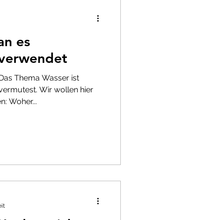
an es
 verwendet
Das Thema Wasser ist
 vermutest. Wir wollen hier
: Woher...
it