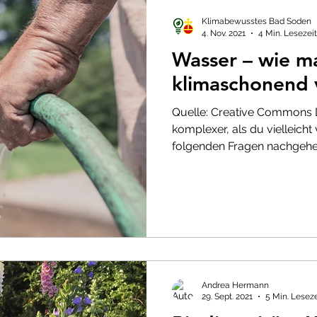
iodiversität
Konsum
Klimabewusstes Bad Soden
4. Nov. 2021
4 Min. Lesezeit
Wasser – wie m
klimaschonend
Quelle: Creative Commons 
komplexer, als du vielleicht
folgenden Fragen nachgehen
Andrea Hermann
29. Sept. 2021
5 Min. Leseze