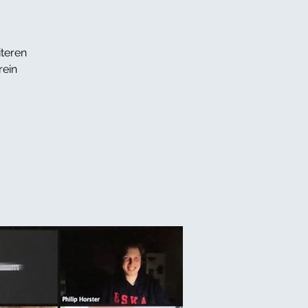
teren
rein