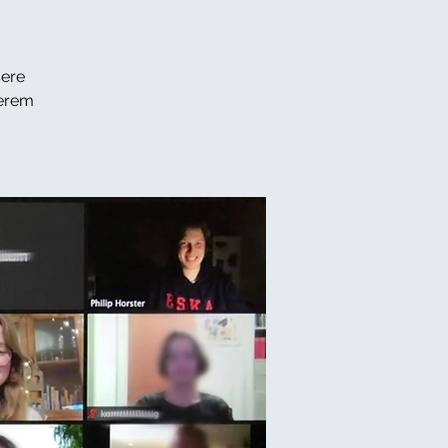
sere
serem