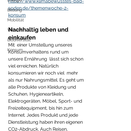
Energie
https://www.klimabewusstes-bad-
soden.de/themenwoche-2-
Bildung
konsum
Mobilität
Nachhaltig leben und 
Wasser
einkaufen
Biodiversität
Mit  einer Umstellung unseres 
Konsum
Konsumverhaltens rund um 
unsere Ernährung  lässt sich schon 
viel erreichen. Natürlich 
konsumieren wir noch viel  mehr 
als nur Nahrungsmittel. Es geht um 
alle Produkte von Kleidung und  
Schuhen, Hygieneartikeln, 
Elektrogeräten, Möbel, Sport- und  
Freizeitequipment, bis hin zum 
Internet. Jedes Produkt und jede  
Dienstleistung haben ihren eigenen 
CO2-Abdruck. Auch Reisen, 