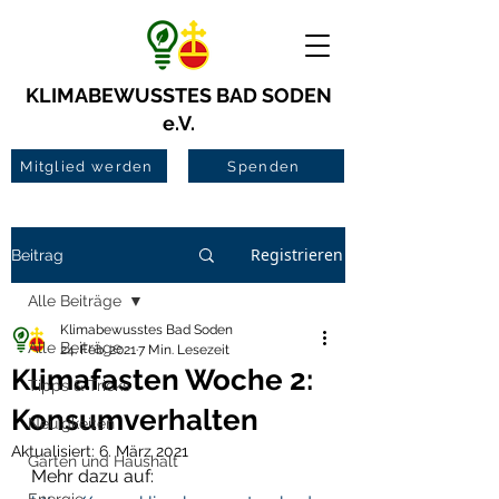
KLIMABEWUSSTES BAD SODEN
e.V.
Mitglied werden
Spenden
Registrieren
Beitrag
Alle Beiträge
Klimabewusstes Bad Soden
Alle Beiträge
24. Feb. 2021
7 Min. Lesezeit
Klimafasten Woche 2:
Tipps & Tricks
Konsumverhalten
Neuigkeiten
Aktualisiert:
6. März 2021
Garten und Haushalt
Mehr dazu auf: 