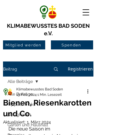
KLIMABEWUSSTES BAD SODEN
e.V.
Mitglied werden
Spenden
Registrieren
Beitrag
Alle Beiträge
Klimabewusstes Bad Soden
Alle Beiträge
13. Feb. 2024
1 Min. Lesezeit
Bienen, Riesenkarotten
Tipps & Tricks
und Co.
Neuigkeiten
Aktualisiert:
1. März 2024
Garten und Haushalt
Die neue Saison im 