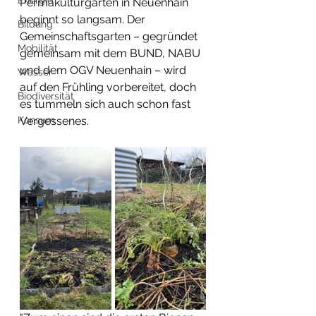
Energie
Permakulturgarten in Neuenhain 
beginnt so langsam. Der 
Bildung
Gemeinschaftsgarten – gegründet 
Mobilität
gemeinsam mit dem BUND, NABU 
und dem OGV Neuenhain – wird 
Wasser
auf den Frühling vorbereitet, doch 
Biodiversität
es tummeln sich auch schon fast 
Konsum
Vergessenes. 