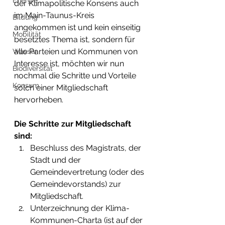
Energie
der Klimapolitische Konsens auch 
im Main-Taunus-Kreis 
Bildung
angekommen ist und kein einseitig 
Mobilität
besetztes Thema ist, sondern für 
alle Parteien und Kommunen von 
Wasser
Interesse ist, möchten wir nun 
Biodiversität
nochmal die Schritte und Vorteile 
Konsum
solch einer Mitgliedschaft 
hervorheben. 
Die Schritte zur Mitgliedschaft 
sind:
Beschluss des Magistrats, der 
Stadt und der 
Gemeindevertretung (oder des 
Gemeindevorstands) zur 
Mitgliedschaft.
Unterzeichnung der Klima-
Kommunen-Charta (ist auf der 