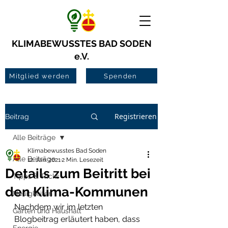
KLIMABEWUSSTES BAD SODEN
e.V.
Mitglied werden
Spenden
Registrieren
Beitrag
Alle Beiträge
Klimabewusstes Bad Soden
Alle Beiträge
12. Jan. 2021
2 Min. Lesezeit
Details zum Beitritt bei
Tipps & Tricks
den Klima-Kommunen
Neuigkeiten
Nachdem wir im letzten 
Garten und Haushalt
Blogbeitrag erläutert haben, dass 